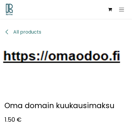
Skip to Content
All products
Oma domain kuukausimaksu
1.50
€