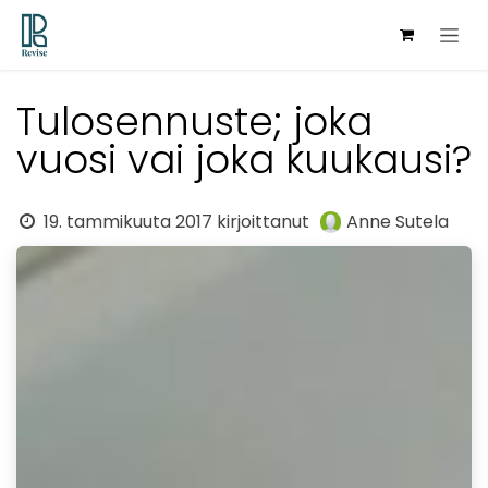
Siirry sisältöön
Tulosennuste; joka
vuosi vai joka kuukausi?
19. tammikuuta 2017
kirjoittanut
Anne Sutela