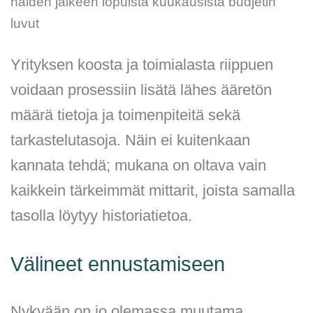
näiden jälkeen lopuista kuukausista budjetin
luvut
Yrityksen koosta ja toimialasta riippuen
voidaan prosessiin lisätä lähes ääretön
määrä tietoja ja toimenpiteitä sekä
tarkastelutasoja. Näin ei kuitenkaan
kannata tehdä; mukana on oltava vain
kaikkein tärkeimmät mittarit, joista samalla
tasolla löytyy historiatietoa.
Välineet ennustamiseen
Nykyään on jo olemassa muutama