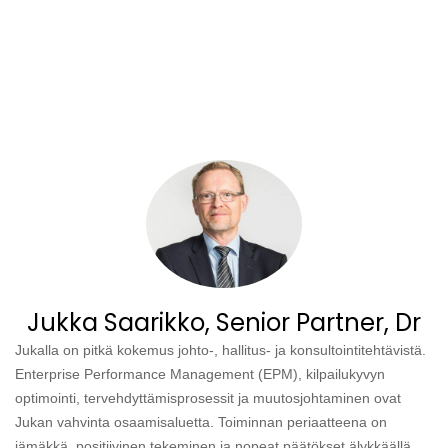
Jukka Saarikko, Senior Partner, Dr
Jukalla on pitkä kokemus johto-, hallitus- ja konsultointitehtävistä.
Enterprise Performance Management (EPM), kilpailukyvyn
optimointi, tervehdyttämisprosessit ja muutosjohtaminen ovat
Jukan vahvinta osaamisaluetta. Toiminnan periaatteena on
jämäkkä, positiivinen tekeminen ja nopeat päätökset älykkäällä