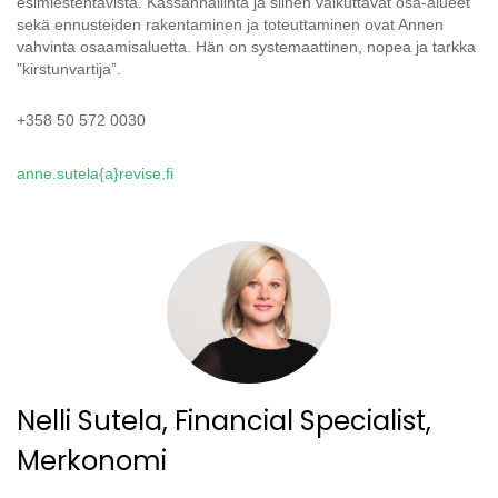
esimiestehtävistä. Kassanhallinta ja siihen vaikuttavat osa-alueet
sekä ennusteiden rakentaminen ja toteuttaminen ovat Annen
vahvinta osaamisaluetta. Hän on systemaattinen, nopea ja tarkka
”kirstunvartija”.
+358 50 572 0030
anne.sutela​­{a}revise.fi
Nelli Sutela, Financial Specialist,
Merkonomi