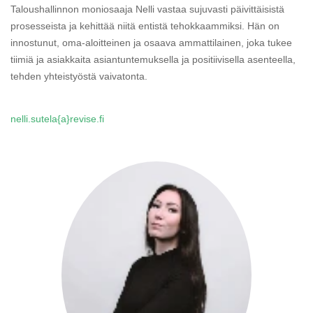
Taloushallinnon moniosaaja Nelli vastaa sujuvasti päivittäisistä
prosesseista ja kehittää niitä entistä tehokkaammiksi. Hän on
innostunut, oma-aloitteinen ja osaava ammattilainen, joka tukee
tiimiä ja asiakkaita asiantuntemuksella ja positiivisella asenteella,
tehden yhteistyöstä vaivatonta.
nelli.sutela{a}revise.fi