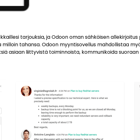
kaillesi tarjouksia, ja Odoon oman sähköisen allekirjoitus 
ssä ja milloin tahansa. Odoon myyntisovellus mahdollistaa
iä asiaan liittyvistä toiminnoista, kommunikoida suoraan t