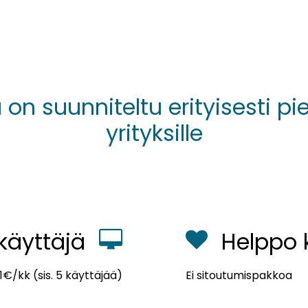
n suunniteltu erityisesti pieni
yrityksille
 käyttäjä
Helppo 
1€/kk (sis. 5 käyttäjää)
Ei sitoutumispakkoa