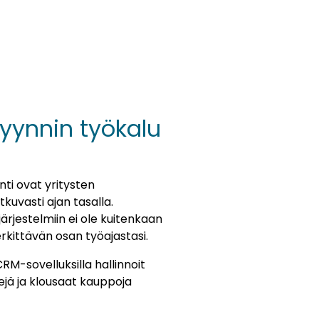
myynnin työkalu
nti ovat yritysten
atkuvasti ajan tasalla.
ärjestelmiin ei ole kuitenkaan
erkittävän osan työajastasi.
RM-sovelluksilla hallinnoit
dejä ja klousaat kauppoja