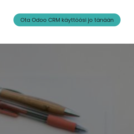
Ota Odoo CRM käyttöösi jo tänään