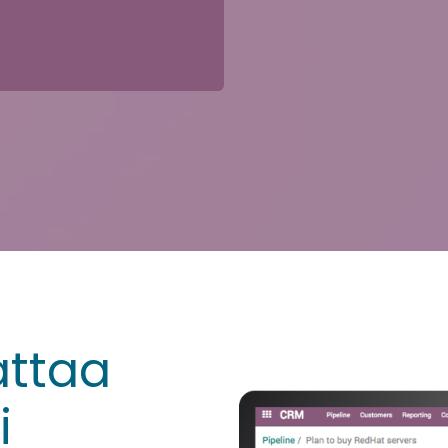
attaa
i