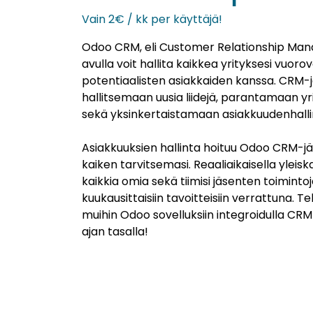
​Vain 2€ / kk per käyttäjä!
Odoo CRM, eli Customer Relationship Ma
avulla voit hallita kaikkea yrityksesi vuor
potentiaalisten asiakkaiden kanssa. CRM-
hallitsemaan uusia liidejä, parantamaan y
sekä yksinkertaistamaan asiakkuudenhalli
Asiakkuuksien hallinta hoituu Odoo CRM-jär
kaiken tarvitsemasi. Reaaliaikaisella yleis
kaikkia omia sekä tiimisi jäsenten toimintoj
kuukausittaisiin tavoitteisiin verrattuna. T
muihin Odoo sovelluksiin integroidulla CRM
ajan tasalla!