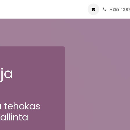
ial
Palvelut
Yritys
Ratkaisut
Blog
+358 40 6
ja
a tehokas
llinta