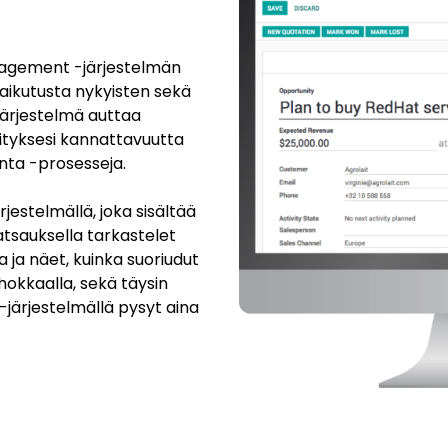
nagement -järjestelmän
ovaikutusta nykyisten sekä
järjestelmä auttaa
rityksesi kannattavuutta
nta -prosesseja.
jestelmällä, joka sisältää
katsauksella tarkastelet
a ja näet, kuinka suoriudut
ehokkaalla, sekä täysin
-järjestelmällä pysyt aina