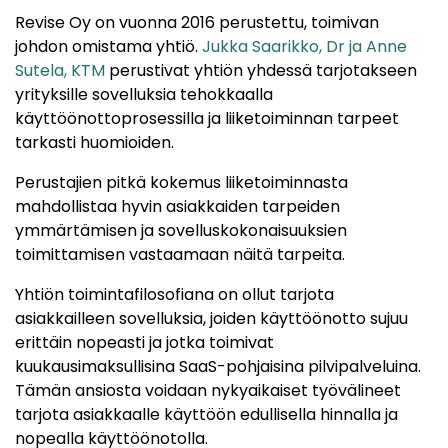
Revise Oy on vuonna 2016 perustettu, toimivan
johdon omistama yhtiö.
Jukka Saarikko, Dr ja Anne
Sutela, KTM
perustivat yhtiön yhdessä tarjotakseen
yrityksille sovelluksia tehokkaalla
käyttöönottoprosessilla ja liiketoiminnan tarpeet
tarkasti huomioiden.
Perustajien pitkä kokemus liiketoiminnasta
mahdollistaa hyvin asiakkaiden tarpeiden
ymmärtämisen ja sovelluskokonaisuuksien
toimittamisen vastaamaan näitä tarpeita.
Yhtiön toimintafilosofiana on ollut tarjota
asiakkailleen sovelluksia, joiden käyttöönotto sujuu
erittäin nopeasti ja jotka toimivat
kuukausimaksullisina SaaS-pohjaisina pilvipalveluina.
Tämän ansiosta voidaan nykyaikaiset työvälineet
tarjota asiakkaalle käyttöön edullisella hinnalla ja
nopealla käyttöönotolla.