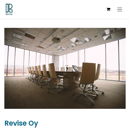
Siirry sisältöön
Revise Oy