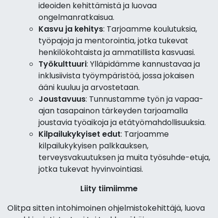
ideoiden kehittämistä ja luovaa
ongelmanratkaisua.
Kasvu ja kehitys
: Tarjoamme koulutuksia,
työpajoja ja mentorointia, jotka tukevat
henkilökohtaista ja ammatillista kasvuasi.
Työkulttuuri
: Ylläpidämme kannustavaa ja
inklusiivista työympäristöä, jossa jokaisen
ääni kuuluu ja arvostetaan.
Joustavuus
: Tunnustamme työn ja vapaa-
ajan tasapainon tärkeyden tarjoamalla
joustavia työaikoja ja etätyömahdollisuuksia.
Kilpailukykyiset edut
: Tarjoamme
kilpailukykyisen palkkauksen,
terveysvakuutuksen ja muita työsuhde-etuja,
jotka tukevat hyvinvointiasi.
Liity tiimiimme
Olitpa sitten intohimoinen ohjelmistokehittäjä, luova