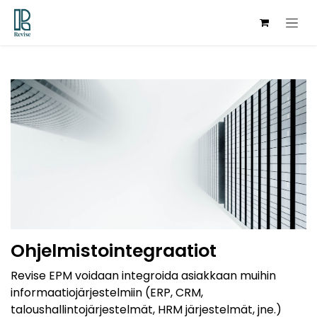
Siirry sisältöön
Ohjelmistointegraatiot
Revise EPM voidaan integroida asiakkaan muihin
informaatiojärjestelmiin (ERP, CRM,
taloushallintojärjestelmät, HRM järjestelmät, jne.)