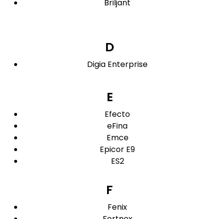
Briljant
D
Digia Enterprise
E
Efecto
eFina
Emce
Epicor E9
ES2
F
Fenix
Fortnox