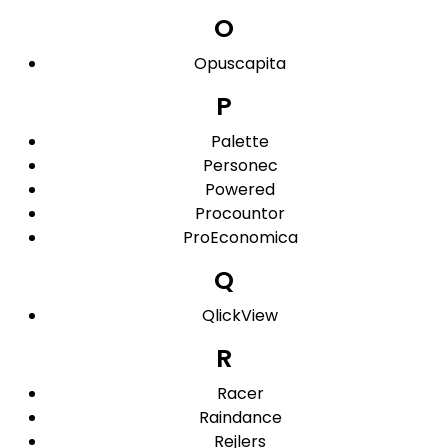
O
Opuscapita
P
Palette
Personec
Powered
Procountor
ProEconomica
Q
QlickView
R
Racer
Raindance
Rejlers