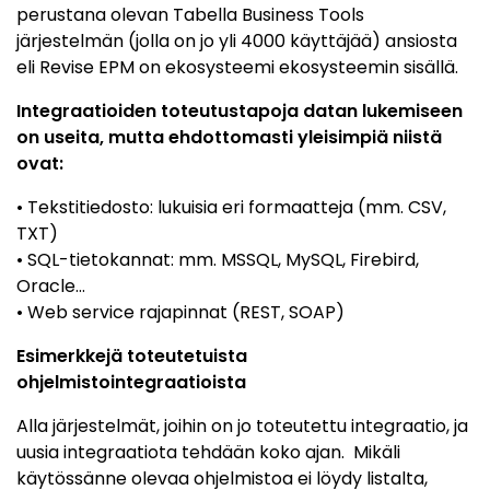
perustana olevan Tabella Business Tools
järjestelmän (jolla on jo yli 4000 käyttäjää) ansiosta
eli Revise EPM on ekosysteemi ekosysteemin sisällä.
Integraatioiden toteutustapoja datan lukemiseen
on useita, mutta ehdottomasti yleisimpiä niistä
ovat:
• Tekstitiedosto: lukuisia eri formaatteja (mm. CSV,
TXT)
• SQL-tietokannat: mm. MSSQL, MySQL, Firebird,
Oracle…
• Web service rajapinnat (REST, SOAP)
Esimerkkejä toteutetuista
ohjelmistointegraatioista
Alla järjestelmät, joihin on jo toteutettu integraatio, ja
uusia integraatiota tehdään koko ajan. Mikäli
käytössänne olevaa ohjelmistoa ei löydy listalta,