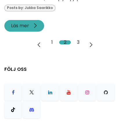
Posts by: Jukka Saarikko
Läs mer
1
2
3
FÖLJ OSS