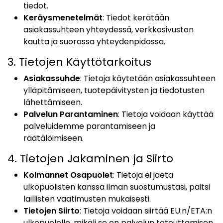
tiedot.
Keräysmenetelmät
: Tiedot kerätään
asiakassuhteen yhteydessä, verkkosivuston
kautta ja suorassa yhteydenpidossa.
3. Tietojen Käyttötarkoitus
Asiakassuhde
: Tietoja käytetään asiakassuhteen
ylläpitämiseen, tuotepäivitysten ja tiedotusten
lähettämiseen.
Palvelun Parantaminen
: Tietoja voidaan käyttää
palveluidemme parantamiseen ja
räätälöimiseen.
4. Tietojen Jakaminen ja Siirto
Kolmannet Osapuolet
: Tietoja ei jaeta
ulkopuolisten kanssa ilman suostumustasi, paitsi
laillisten vaatimusten mukaisesti.
Tietojen Siirto
: Tietoja voidaan siirtää EU:n/ETA:n
ulkopuolelle, mikäli se on palvelun toteuttamisen