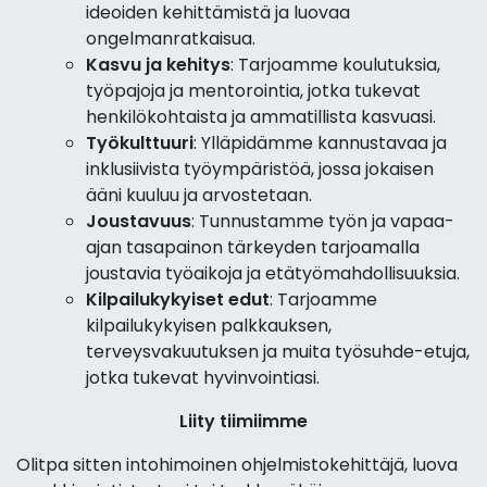
ideoiden kehittämistä ja luovaa
ongelmanratkaisua.
Kasvu ja kehitys
: Tarjoamme koulutuksia,
työpajoja ja mentorointia, jotka tukevat
henkilökohtaista ja ammatillista kasvuasi.
Työkulttuuri
: Ylläpidämme kannustavaa ja
inklusiivista työympäristöä, jossa jokaisen
ääni kuuluu ja arvostetaan.
Joustavuus
: Tunnustamme työn ja vapaa-
ajan tasapainon tärkeyden tarjoamalla
joustavia työaikoja ja etätyömahdollisuuksia.
Kilpailukykyiset edut
: Tarjoamme
kilpailukykyisen palkkauksen,
terveysvakuutuksen ja muita työsuhde-etuja,
jotka tukevat hyvinvointiasi.
Liity tiimiimme
Olitpa sitten intohimoinen ohjelmistokehittäjä, luova