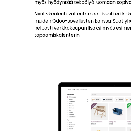
myös hyödyntää tekoälyä luomaan sopivaa s
Sivut skaalautuvat automaattisesti eri koko
muiden Odoo-sovellusten kanssa. Saat yhdis
helposti verkkokaupan lisäksi myös esimerki
tapaamiskalenterin.