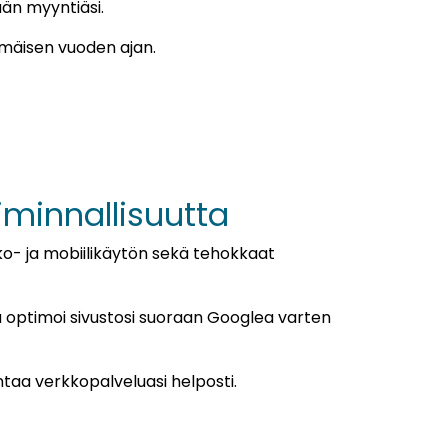
än myyntiäsi.
mäisen vuoden ajan.
iminnallisuutta
o- ja mobiilikäytön sekä tehokkaat
ja optimoi sivustosi suoraan Googlea varten
ntaa verkkopalveluasi helposti.