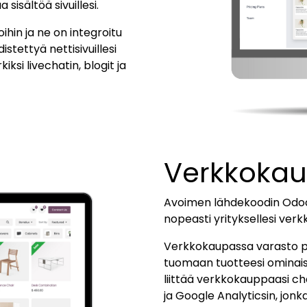
isältöä sivuillesi.
ihin ja ne on integroitu
tettyä nettisivuillesi
ksi livechatin, blogit ja
Verkkokau
Avoimen lähdekoodin Odo
nopeasti yrityksellesi verk
Verkkokaupassa varasto päi
tuomaan tuotteesi ominaisuu
liittää verkkokauppaasi cha
ja Google Analyticsin, jon