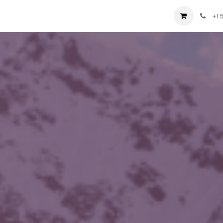
t us
Consulting
Company
Store
Blog
+1 