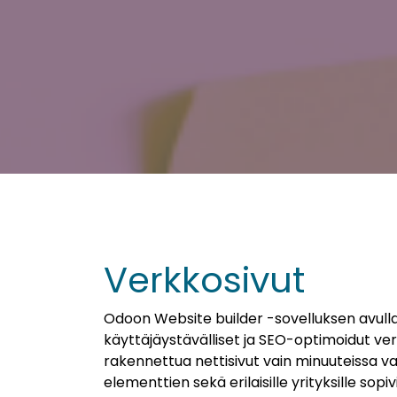
Verkkosivut
Odoon Website builder -sovelluksen avulla
käyttäjäystävälliset ja SEO-optimoidut verk
rakennettua nettisivut vain minuuteissa v
elementtien sekä erilaisille yrityksille sopi