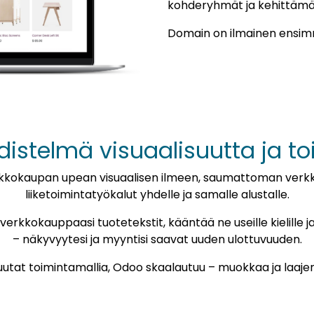
kohderyhmät ja kehittämä
Domain on ilmainen ensim
distelmä visuaalisuutta ja to
rkkokaupan upean visuaalisen ilmeen, saumattoman verkk
liiketoimintatyökalut yhdelle ja samalle alustalle.
erkkokauppaasi tuotetekstit, kääntää ne useille kielille 
– näkyvyytesi ja myyntisi saavat uuden ulottuvuuden.
muutat toimintamallia, Odoo skaalautuu – muokkaa ja laaje