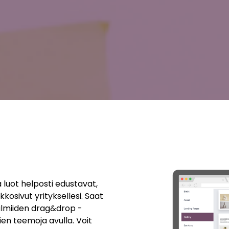
 luot helposti edustavat,
kosivut yrityksellesi. Saat
almiiden drag&drop -
vien teemoja avulla. Voit