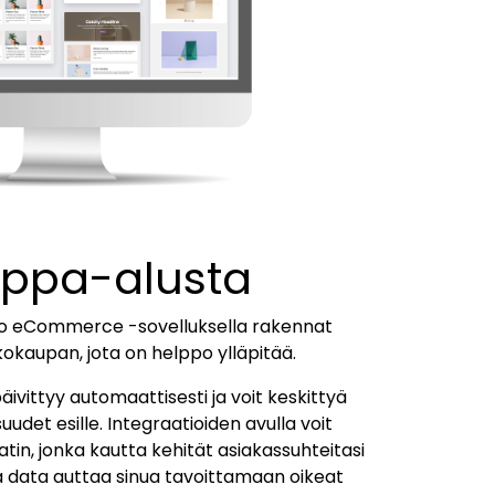
ppa-alusta
o eCommerce -sovelluksella rakennat
kokaupan, jota on helppo ylläpitää.
vittyy automaattisesti ja voit keskittyä
det esille. Integraatioiden avulla voit
tin, jonka kautta kehität asiakassuhteitasi
ka data auttaa sinua tavoittamaan oikeat