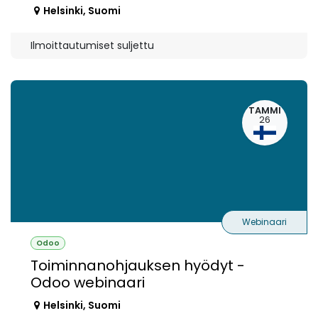
Helsinki
,
Suomi
Ilmoittautumiset suljettu
TAMMI
26
Webinaari
Odoo
Toiminnanohjauksen hyödyt -
Odoo webinaari
Helsinki
,
Suomi