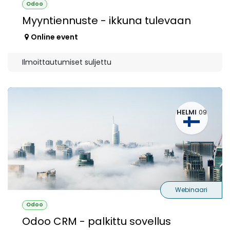
Odoo
Myyntiennuste - ikkuna tulevaan
Online event
Ilmoittautumiset suljettu
HELMI
09
Webinaari
Odoo
Odoo CRM - palkittu sovellus