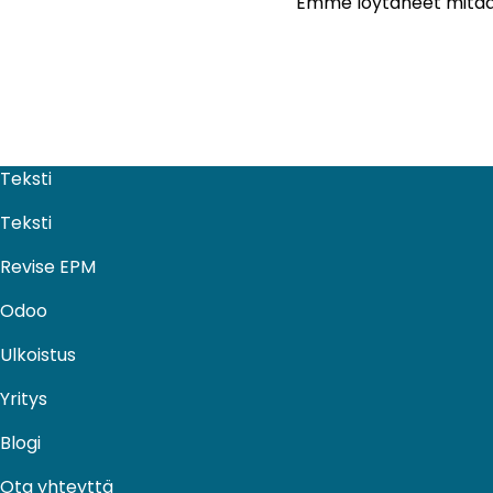
Emme löytäneet mitään
Teksti
Teksti
Revise EPM
Odoo
Ulkoistus​
Yritys
Blogi
Ota yhteyttä