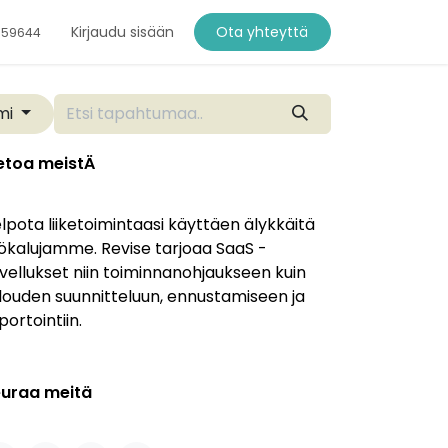
Kirjaudu sisään
Ota yhteyttä
759644
mi
etoa meistÄ
lpota liiketoimintaasi käyttäen älykkäitä
ökalujamme. Revise tarjoaa SaaS -
vellukset niin toiminnanohjaukseen kuin
louden suunnitteluun, ennustamiseen ja
portointiin.
uraa meitä