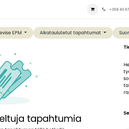
ial
Palvelut
Yritys
Ratkaisut
Blog
+358 40 6
evise EPM
Aikataulutetut tapahtumat
Suo
Ti
He
ty
so
ta
ra
Se
iteltuja tapahtumia