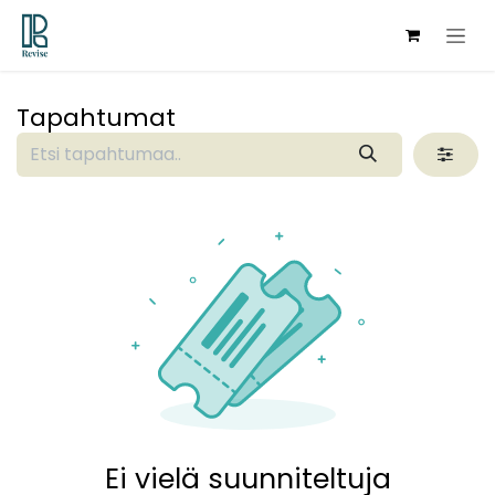
Siirry sisältöön
Tapahtumat
Ei vielä suunniteltuja