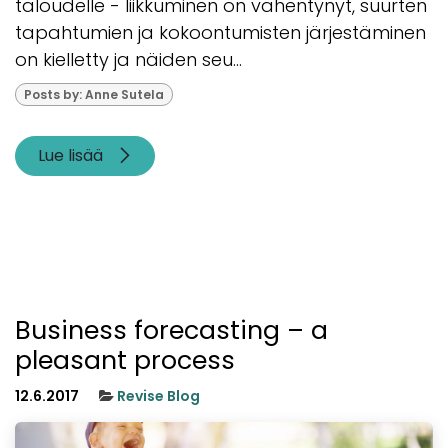
taloudelle - liikkuminen on vähentynyt, suurten
tapahtumien ja kokoontumisten järjestäminen
on kielletty ja näiden seu...
Posts by: Anne Sutela
Lue lisää
Business forecasting – a
pleasant process
12.6.2017
Revise Blog