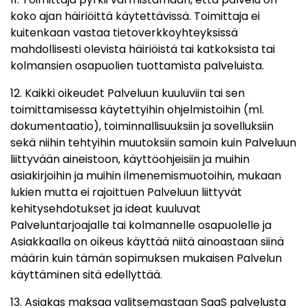
koko ajan häiriöittä käytettävissä. Toimittaja ei
kuitenkaan vastaa tietoverkkoyhteyksissä
mahdollisesti olevista häiriöistä tai katkoksista tai
kolmansien osapuolien tuottamista palveluista.
12. Kaikki oikeudet Palveluun kuuluviin tai sen
toimittamisessa käytettyihin ohjelmistoihin (ml.
dokumentaatio), toiminnallisuuksiin ja sovelluksiin
sekä niihin tehtyihin muutoksiin samoin kuin Palveluun
liittyvään aineistoon, käyttöohjeisiin ja muihin
asiakirjoihin ja muihin ilmenemismuotoihin, mukaan
lukien mutta ei rajoittuen Palveluun liittyvät
kehitysehdotukset ja ideat kuuluvat
Palveluntarjoajalle tai kolmannelle osapuolelle ja
Asiakkaalla on oikeus käyttää niitä ainoastaan siinä
määrin kuin tämän sopimuksen mukaisen Palvelun
käyttäminen sitä edellyttää.
13. Asiakas maksaa valitsemastaan SaaS palvelusta