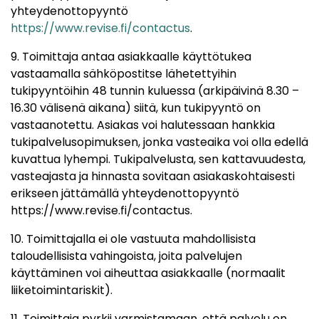
yhteydenottopyyntö
https://www.revise.fi/contactus
.
9. Toimittaja antaa asiakkaalle käyttötukea
vastaamalla sähköpostitse lähetettyihin
tukipyyntöihin 48 tunnin kuluessa (arkipäivinä 8.30 –
16.30 välisenä aikana) siitä, kun tukipyyntö on
vastaanotettu. Asiakas voi halutessaan hankkia
tukipalvelusopimuksen, jonka vasteaika voi olla edellä
kuvattua lyhempi. Tukipalvelusta, sen kattavuudesta,
vasteajasta ja hinnasta sovitaan asiakaskohtaisesti
erikseen jättämällä yhteydenottopyyntö
https://www.revise.fi/contactus.
10. Toimittajalla ei ole vastuuta mahdollisista
taloudellisista vahingoista, joita palvelujen
käyttäminen voi aiheuttaa asiakkaalle (normaalit
liiketoimintariskit).
11. Toimittaja pyrkii varmistamaan, että palvelu on