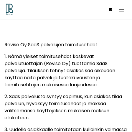
Hoppa till innehåll
Revise Oy SaaS palvelujen toimitusehdot
1. Nämä yleiset toimitusehdot koskevat
palvelutuottajan (Revise Oy) tuottamia SaaS
palveluja. Tilauksen tehnyt asiakas saa oikeuden
käyttää näitä palveluja tuotekuvausten ja
toimitusehtojen mukaisessa laajuudessa.
2. Saas palvelusta syntyy sopimus, kun asiakas tilaa
palvelun, hyväksyy toimitusehdot ja maksaa
valitsemansa käyttöjakson mukaisen maksun
etukäteen.
3. Uudelle asiakkaalle toimitetaan kulloinkin voimassa