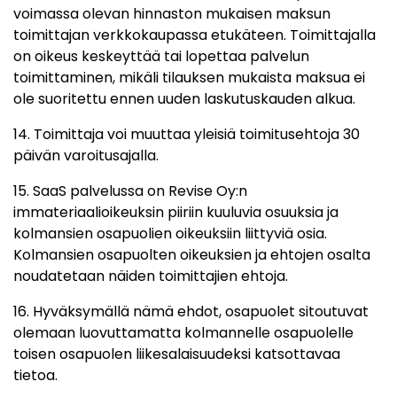
voimassa olevan hinnaston mukaisen maksun
toimittajan verkkokaupassa etukäteen. Toimittajalla
on oikeus keskeyttää tai lopettaa palvelun
toimittaminen, mikäli tilauksen mukaista maksua ei
ole suoritettu ennen uuden laskutuskauden alkua.
14. Toimittaja voi muuttaa yleisiä toimitusehtoja 30
päivän varoitusajalla.
15. SaaS palvelussa on Revise Oy:n
immateriaalioikeuksin piiriin kuuluvia osuuksia ja
kolmansien osapuolien oikeuksiin liittyviä osia.
Kolmansien osapuolten oikeuksien ja ehtojen osalta
noudatetaan näiden toimittajien ehtoja.
16. Hyväksymällä nämä ehdot, osapuolet sitoutuvat
olemaan luovuttamatta kolmannelle osapuolelle
toisen osapuolen liikesalaisuudeksi katsottavaa
tietoa.