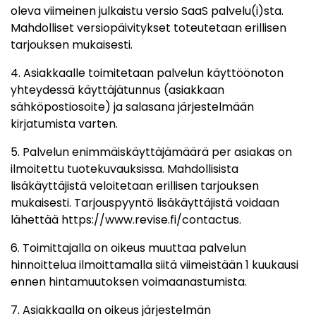
oleva viimeinen julkaistu versio SaaS palvelu(i)sta.
Mahdolliset versiopäivitykset toteutetaan erillisen
tarjouksen mukaisesti.
4. Asiakkaalle toimitetaan palvelun käyttöönoton
yhteydessä käyttäjätunnus (asiakkaan
sähköpostiosoite) ja salasana järjestelmään
kirjatumista varten.
5. Palvelun enimmäiskäyttäjämäärä per asiakas on
ilmoitettu tuotekuvauksissa. Mahdollisista
lisäkäyttäjistä veloitetaan erillisen tarjouksen
mukaisesti. Tarjouspyyntö lisäkäyttäjistä voidaan
lähettää https://www.revise.fi/contactus.
6. Toimittajalla on oikeus muuttaa palvelun
hinnoittelua ilmoittamalla siitä viimeistään 1 kuukausi
ennen hintamuutoksen voimaanastumista.
7. Asiakkaalla on oikeus järjestelmän