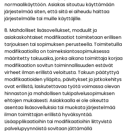
normaalikäyttöön. Asiakas sitoutuu käyttämään
järjestelmää siten, että siitä ei aiheudu haittaa
järjestelmälle tai muille käyttäjille.
8. Mahdolliset lisäsovellukset, moduulit ja
asiakaskohtaiset modifikaatiot toimitetaan erillisen
tarjouksen tai sopimuksen perusteella. Toimitetuilla
modifikaatioilla on toimeksiantosopimuksessa
määritetty takuuaika, jonka aikana toimittaja korjaa
modifikaation sovitun toiminnallisuuden estävät
virheet ilman erillistä veloitusta. Takuun päätyttyä
modifikaatioiden ylläpito, päivitykset ja jatkokehitys
ovat erillistä, laskutettavaa työtä voimassa olevan
hinnaston ja mahdollisen tukipalvelusopimuksen
ehtojen mukaisesti. Asiakkaalla ei ole oikeutta
asentaa lisäsovelluksia tai muokata järjestelmää
ilman toimittajan erillistä hyväksyntää.
Lisäapplikaatioihin tai modifikaatioihin liittyvistä
palvelupyynnöistä sovitaan jättämällä