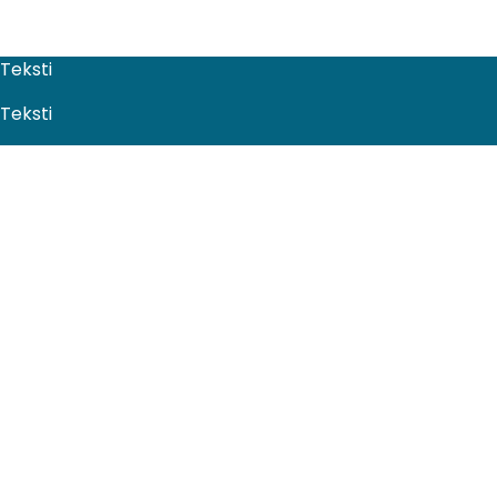
Teksti
Teksti
Revise EPM
Odoo
Ulkoistus
Yritys
Blogi
Ota yhteyttä