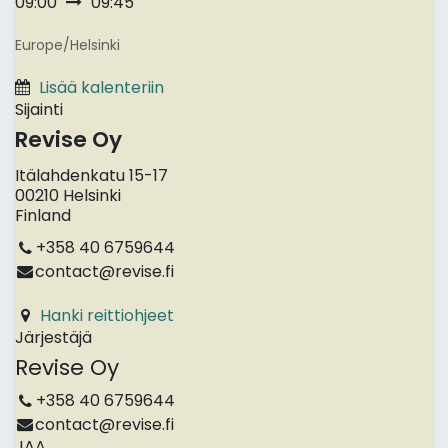
09:00
09:45
Europe/Helsinki
Lisää kalenteriin
Sijainti
Revise Oy
Itälahdenkatu 15-17
00210 Helsinki
Finland
+358 40 6759644
contact@revise.fi
Hanki reittiohjeet
Järjestäjä
Revise Oy
+358 40 6759644
contact@revise.fi
JAA