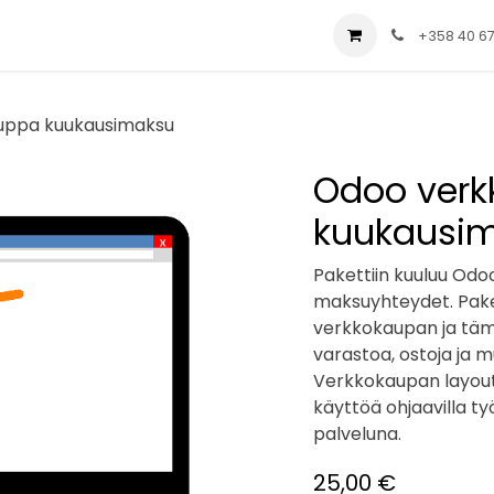
ial
Palvelut
Yritys
Ratkaisut
Blog
+358 40 6
uppa kuukausimaksu
Odoo ver
kuukausi
Pakettiin kuuluu Odoo
maksuyhteydet. Paket
verkkokaupan ja tämän 
varastoa, ostoja ja 
Verkkokaupan layouts
käyttöä ohjaavilla työ
palveluna.
25,00
€