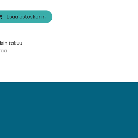
Lisää ostoskoriin
isin takuu
vää