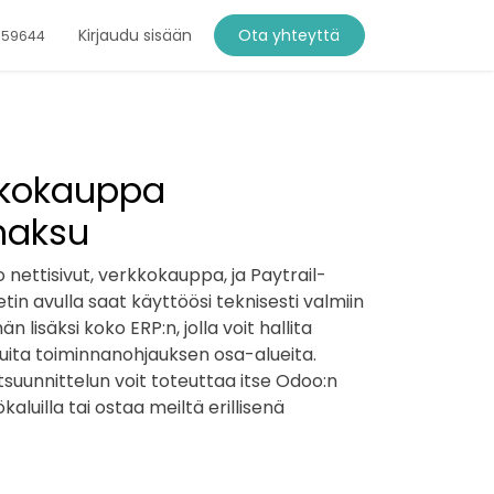
Kirjaudu sisään
Ota yhteyttä
759644
kkokauppa
maksu
 nettisivut, verkkokauppa, ja Paytrail-
in avulla saat käyttöösi teknisesti valmiin
lisäksi koko ERP:n, jolla voit hallita
muita toiminnanohjauksen osa-alueita.
uunnittelun voit toteuttaa itse Odoo:n
kaluilla tai ostaa meiltä erillisenä