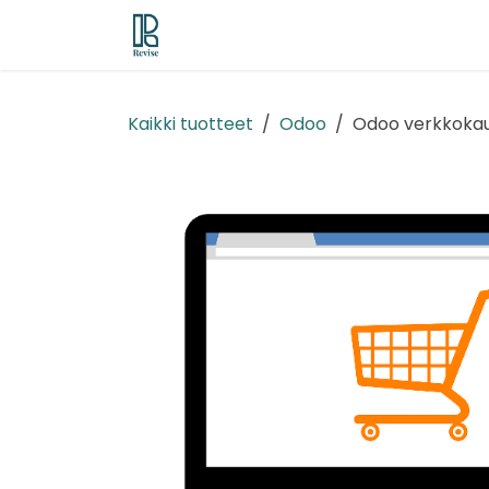
Siirry sisältöön
Odoo ERP
Revise EPM
Demo/tr
Kaikki tuotteet
Odoo
Odoo verkkoka