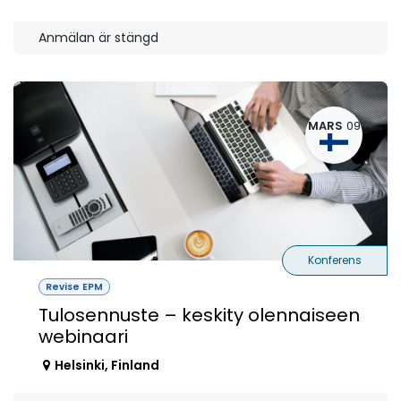
Anmälan är stängd
MARS
09
Konferens
Revise EPM
Tulosennuste – keskity olennaiseen
webinaari
Helsinki
,
Finland