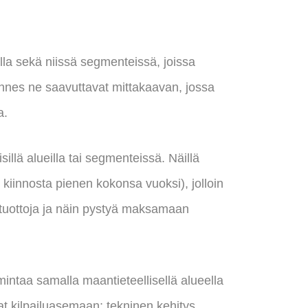
lla sekä niissä segmenteissä, joissa
nnes ne saavuttavat mittakaavan, jossa
a.
isillä alueilla tai segmenteissä. Näillä
ei kiinnosta pienen kokonsa vuoksi), jolloin
 tuottoja ja näin pystyä maksamaan
intaa samalla maantieteellisellä alueella
at kilpailuasemaan; tekninen kehitys