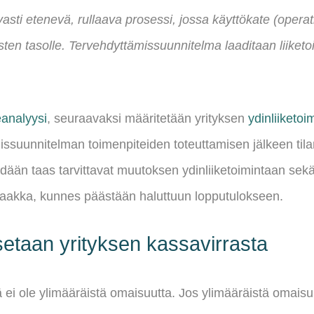
asti etenevä, rullaava prosessi, jossa käyttökate (operat
en tasolle. Tervehdyttämissuunnitelma laaditaan liiketoi
eanalyysi
, seuraavaksi määritetään yrityksen
ydinliiketoi
ssuunnitelman toimenpiteiden toteuttamisen jälkeen til
ehdään taas tarvittavat muutoksen ydinliiketoimintaan se
saakka, kunnes päästään haluttuun lopputulokseen.
taan yrityksen kassavirrasta
lä ei ole ylimääräistä omaisuutta. Jos ylimääräistä omais