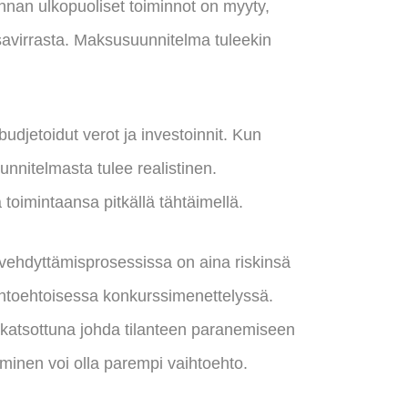
nnan ulkopuoliset toiminnot on myyty,
ssavirrasta. Maksusuunnitelma tuleekin
udjetoidut verot ja investoinnit. Kun
unnitelmasta tulee realistinen.
aa toimintaansa pitkällä tähtäimellä.
vehdyttämisprosessissa on aina riskinsä
ihtoehtoisessa konkurssimenettelyssä.
a katsottuna johda tilanteen paranemiseen
minen voi olla parempi vaihtoehto.