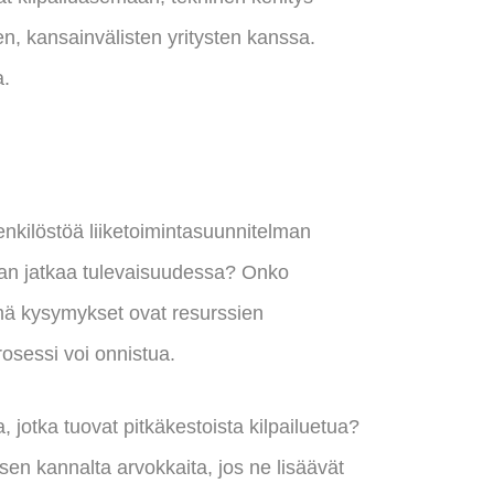
ten, kansainvälisten yritysten kanssa.
a.
enkilöstöä liiketoimintasuunnitelman
idaan jatkaa tulevaisuudessa? Onko
ämä kysymykset ovat resurssien
prosessi voi onnistua.
 jotka tuovat pitkäkestoista kilpailuetua?
sen kannalta arvokkaita, jos ne lisäävät