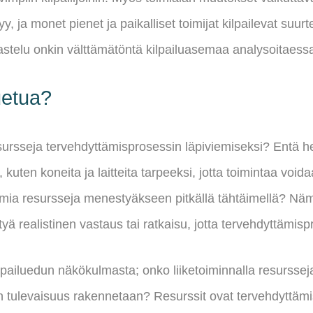
yy, ja monet pienet ja paikalliset toimijat kilpailevat suur
astelu onkin välttämätöntä kilpailuasemaa analysoitaess
uetua?
resursseja tervehdyttämisprosessin läpiviemiseksi? Entä h
 kuten koneita ja laitteita tarpeeksi, jotta toimintaa vo
ttomia resursseja menestyäkseen pitkällä tähtäimellä? N
ytyä realistinen vastaus tai ratkaisu, jotta tervehdyttämis
pailuedun näkökulmasta; onko liiketoiminnalla resursseja,
en tulevaisuus rakennetaan? Resurssit ovat tervehdyttämi