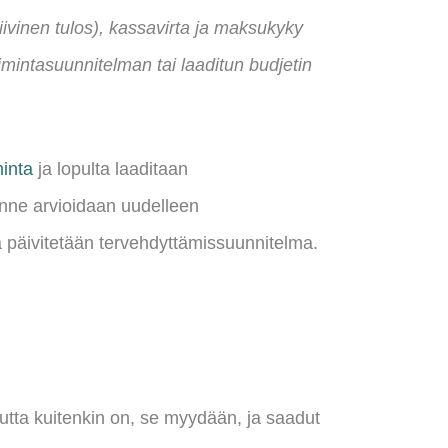
iivinen tulos), kassavirta ja maksukyky
mintasuunnitelman tai laaditun budjetin
minta
ja lopulta laaditaan
anne arvioidaan uudelleen
kä päivitetään tervehdyttämissuunnitelma.
uutta kuitenkin on, se myydään, ja saadut