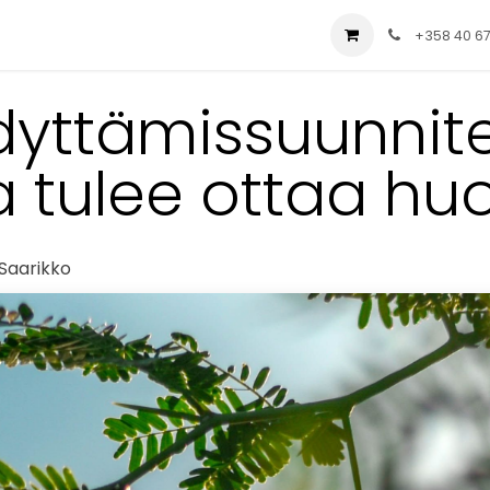
ial
Palvelut
Yritys
Ratkaisut
Blog
+358 40 6
hdyttämissuunni
a tulee ottaa h
Saarikko