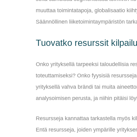
muuttaa toimintatapoja, globalisaatio kiiht
Säännöllinen liiketoimintaympäristön tark
Tuovatko resurssit kilpail
Onko yrityksellä tarpeeksi taloudellisia 
toteuttamiseksi? Onko fyysisiä resursseja,
yrityksellä vahva brändi tai muita ainee
analysoimisen perusta, ja niihin pitäisi lö
Resursseja kannattaa tarkastella myös kil
Entä resursseja, joiden ympärille yrityks