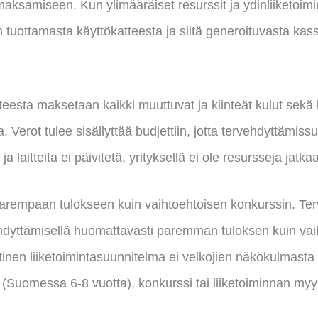
aksamiseen. Kun ylimääräiset resurssit ja ydinliiketoimi
n tuottamasta käyttökatteesta ja siitä generoituvasta ka
eesta maksetaan kaikki muuttuvat ja kiinteät kulut sekä b
 Verot tulee sisällyttää budjettiin, jotta tervehdyttämissu
ja laitteita ei päivitetä, yrityksellä ei ole resursseja jatk
parempaan tulokseen kuin vaihtoehtoisen konkurssin. Ter
ehdyttämisellä huomattavasti paremman tuloksen kuin va
stinen liiketoimintasuunnitelma ei velkojien näkökulmast
 (Suomessa 6-8 vuotta), konkurssi tai liiketoiminnan myy