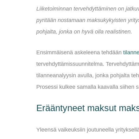
Liiketoiminnan tervehdyttäminen on jatkuv
pyritään nostamaan maksukykyisten yrityst
pohjalta, jonka on hyvä olla realistinen.
Ensimmäisenä askeleena tehdään
tilann
tervehdyttämissuunnitelma. Tervehdyttämi
tilanneanalyysin avulla, jonka pohjalta t
Prosessi kulkee samalla kaavalla siihen 
Erääntyneet maksut makse
Yleensä vaikeuksiin joutuneella yrityksel