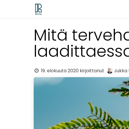
Siirry sisältöön
Odoo ERP
Revise EPM
Demo/tr
Mitä terve
laadittaess
19. elokuuta 2020
kirjoittanut
Jukka 