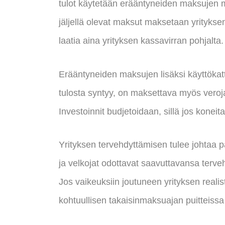
tulot käytetään erääntyneiden maksujen m
jäljellä olevat maksut maksetaan yritykse
laatia aina yrityksen kassavirran pohjalta.
Erääntyneiden maksujen lisäksi käyttökatt
tulosta syntyy, on maksettava myös veroja.
Investoinnit budjetoidaan, sillä jos koneita 
Yrityksen tervehdyttämisen tulee johtaa 
ja velkojat odottavat saavuttavansa terv
Jos vaikeuksiin joutuneen yrityksen reali
kohtuullisen takaisinmaksuajan puitteissa