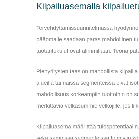
Kilpailuasemalla kilpailue
Tervehdyttämissuunnitelmassa hyödynnetään
pääomalle saadaan paras mahdollinen tuot
tuotantokulut ovat alimmillaan. Teoria päte
Pienyritysten taas on mahdollista kilpailla 
alueilla tai näissä segmenteissä eivät isot 
mahdollisuus korkeampiin tuottoihin on s
merkittäviä velkasummie velkojille, jos lii
Kilpailuasema määrittää tulospotentiaalin
sekä samoissa segmenteissä toimiviin kovi