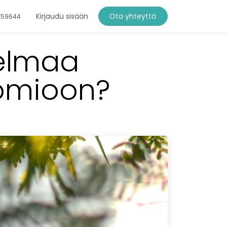
Kirjaudu sisään
Ota yhteyttä
759644
telmaa
uomioon?