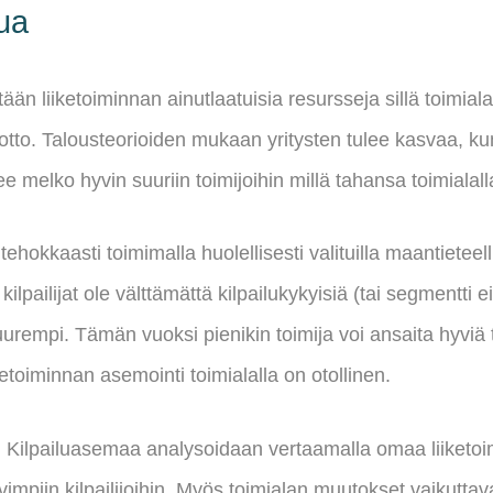
tua
 liiketoiminnan ainutlaatuisia resursseja sillä toimiala
to. Talousteorioiden mukaan yritysten tulee kasvaa, ku
e melko hyvin suuriin toimijoihin millä tahansa toimialall
tehokkaasti toimimalla huolellisesti valituilla maantieteell
kilpailijat ole välttämättä kilpailukykyisiä (tai segmentti 
uurempi. Tämän vuoksi pienikin toimija voi ansaita hyviä
ketoiminnan asemointi toimialalla on otollinen.
. Kilpailuasemaa analysoidaan vertaamalla omaa liiketoim
mpiin kilpailijoihin. Myös toimialan muutokset vaikuttav