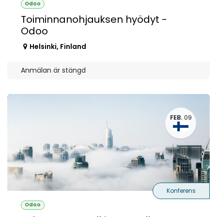
Odoo
Toiminnanohjauksen hyödyt -
Odoo
Helsinki
,
Finland
Anmälan är stängd
FEB.
09
Konferens
Odoo