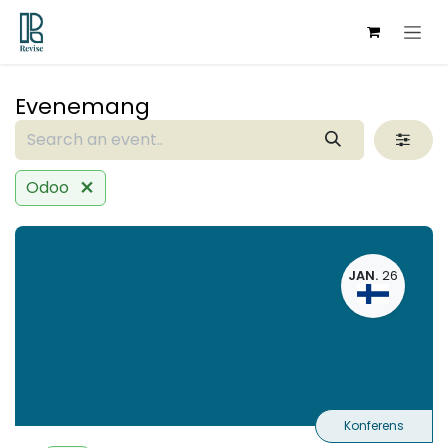
Hoppa till innehåll
Evenemang
Odoo
JAN.
26
Konferens