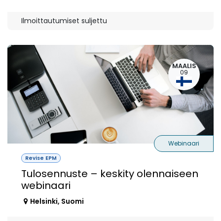
Ilmoittautumiset suljettu
MAALIS
09
Webinaari
Revise EPM
Tulosennuste – keskity olennaiseen
webinaari
Helsinki
,
Suomi