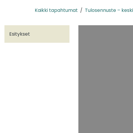
Siirry sisältöön
Kaikki tapahtumat
Tulosennuste – kesk
Esitykset