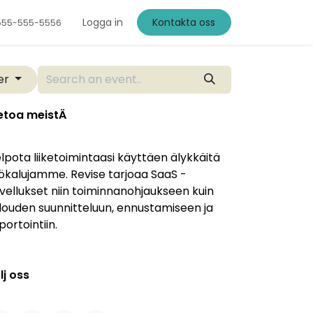
Logga in
Kontakta oss
555-555-5556
der
etoa meistÄ
lpota liiketoimintaasi käyttäen älykkäitä
ökalujamme. Revise tarjoaa SaaS -
vellukset niin toiminnanohjaukseen kuin
louden suunnitteluun, ennustamiseen ja
portointiin.
lj oss