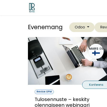
Hoppa till innehåll
Odoo ERP
Revise EPM
Contac
Evenemang
Rev
Odoo
MARS
09
Konferens
Revise EPM
Tulosennuste – keskity
olennaiseen webinaari