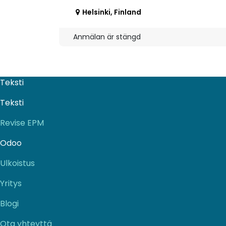
Helsinki
,
Finland
Anmälan är stängd
Teksti
Teksti
Revise EPM
Odoo
Ulkoistus
Yritys
Blogi
Ota yhteyttä