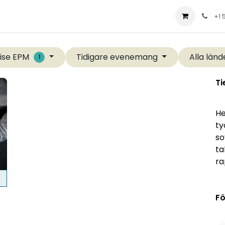
t us
Consulting
Company
Store
Blog
+1 
ise EPM
Tidigare evenemang
Alla län
1
Ti
He
ty
so
ta
ra
Fö