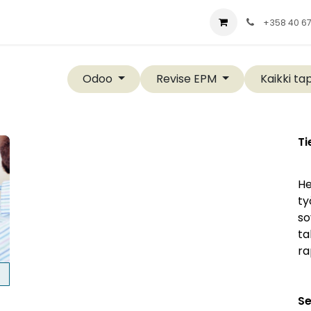
ial
Palvelut
Yritys
Ratkaisut
Blog
+358 40 6
Odoo
Revise EPM
Kaikki t
Ti
He
ty
so
ta
ra
Se