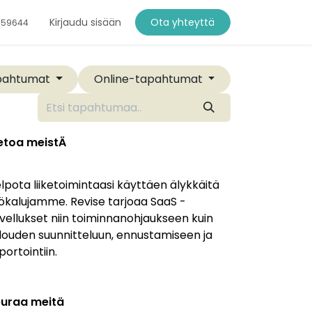
Kirjaudu sisään
Ota yhteyttä
759644
apahtumat
Online-tapahtumat
etoa meistÄ
lpota liiketoimintaasi käyttäen älykkäitä
ökalujamme. Revise tarjoaa SaaS -
vellukset niin toiminnanohjaukseen kuin
louden suunnitteluun, ennustamiseen ja
portointiin.
uraa meitä