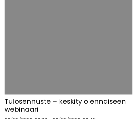
Tulosennuste – keskity olennaiseen
webinaari
09/03/2022, 09:00
-
09/03/2022, 09:45
(
Europe/Helsinki
) (
45 minutes
)